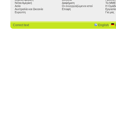
Νότια Αμερική
Διαφήμιση
Τα ΜΜΕ 
Ασία
Οι συνεργαζώμενοι ιστοί
Η Ομάδα
Αυστραλία και Ωκεανία
Επαφή
Εργασία
Ευρώπη
Για μας
Correct text
English
|