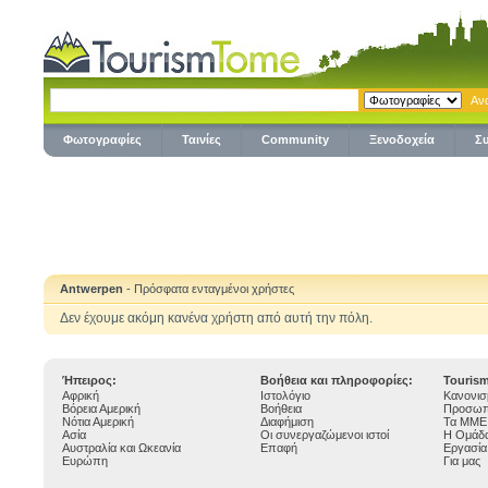
Φωτογραφίες
Ταινίες
Community
Ξενοδοχεία
Σ
Antwerpen
- Πρόσφατα ενταγμένοι χρήστες
Δεν έχουμε ακόμη κανένα χρήστη από αυτή την πόλη.
Ήπειρος:
Βοήθεια και πληροφορίες:
Touris
Αφρική
Ιστολόγιο
Κανονισ
Βόρεια Αμερική
Βοήθεια
Προσωπ
Νότια Αμερική
Διαφήμιση
Τα ΜΜΕ 
Ασία
Οι συνεργαζώμενοι ιστοί
Η Ομάδα
Αυστραλία και Ωκεανία
Επαφή
Εργασία
Ευρώπη
Για μας