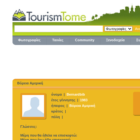
Φωτογραφίες
Ταινίες
Community
Ξενοδοχεία
Σ
Βόρεια Αμερική
όνομα |
Bernardbib
έτος γέννησης |
1983
ήπειρος |
Βόρεια Αμερική
κράτος |
πόλη |
Γλώσσες:
Μέρη που θα ήθελα να επισκεφτώ:
Μέρη που έχω ήδη επισκεφτεί: