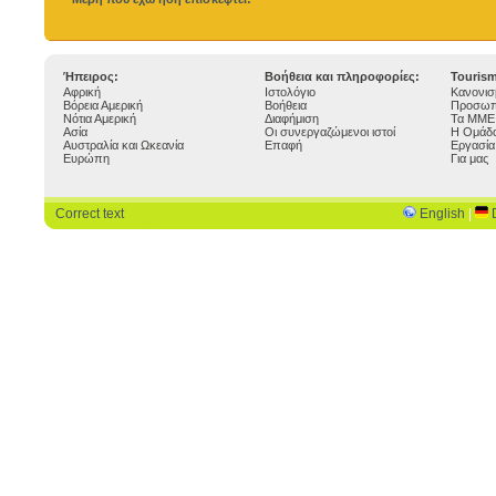
Ήπειρος:
Βοήθεια και πληροφορίες:
Touris
Αφρική
Ιστολόγιο
Κανονισ
Βόρεια Αμερική
Βοήθεια
Προσωπ
Νότια Αμερική
Διαφήμιση
Τα ΜΜΕ 
Ασία
Οι συνεργαζώμενοι ιστοί
Η Ομάδα
Αυστραλία και Ωκεανία
Επαφή
Εργασία
Ευρώπη
Για μας
Correct text
English
|