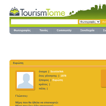
Φωτογραφίες
Ταινίες
Community
Ξενοδοχεία
Σ
Ευρώπη
όνομα |
ScottieVek
έτος γέννησης |
1978
ήπειρος |
Ευρώπη
κράτος |
πόλη |
Γλώσσες:
Μέρη που θα ήθελα να επισκεφτώ:
Μέρη που έχω ήδη επισκεφτεί: