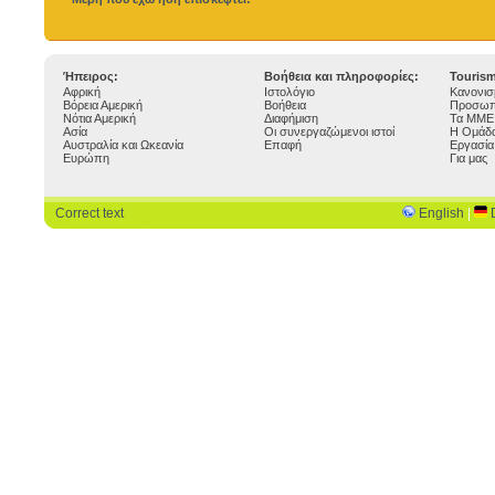
Ήπειρος:
Βοήθεια και πληροφορίες:
Touris
Αφρική
Ιστολόγιο
Κανονισ
Βόρεια Αμερική
Βοήθεια
Προσωπ
Νότια Αμερική
Διαφήμιση
Τα ΜΜΕ 
Ασία
Οι συνεργαζώμενοι ιστοί
Η Ομάδα
Αυστραλία και Ωκεανία
Επαφή
Εργασία
Ευρώπη
Για μας
Correct text
English
|