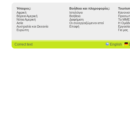
Ήπειρος:
Βοήθεια και πληροφορίες:
Touris
Αφρική
Ιστολόγιο
Κανονισ
Βόρεια Αμερική
Βοήθεια
Προσωπ
Νότια Αμερική
Διαφήμιση
Τα ΜΜΕ 
Ασία
Οι συνεργαζώμενοι ιστοί
Η Ομάδα
Αυστραλία και Ωκεανία
Επαφή
Εργασία
Ευρώπη
Για μας
Correct text
English
|