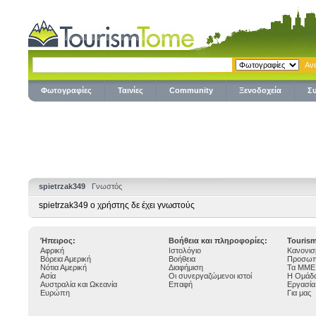
Φωτογραφίες
Ταινίες
Community
Ξενοδοχεία
Σ
spietrzak349
Γνωστός
spietrzak349 ο χρήστης δε έχει γνωστούς
Ήπειρος:
Βοήθεια και πληροφορίες:
Touris
Αφρική
Ιστολόγιο
Κανονισ
Βόρεια Αμερική
Βοήθεια
Προσωπ
Νότια Αμερική
Διαφήμιση
Τα ΜΜΕ 
Ασία
Οι συνεργαζώμενοι ιστοί
Η Ομάδα
Αυστραλία και Ωκεανία
Επαφή
Εργασία
Ευρώπη
Για μας