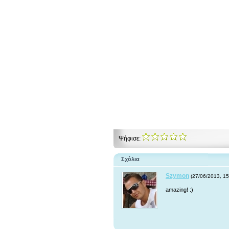
Ψήφισε:
Σχόλια
Szymon
(27/06/2013, 15
amazing! :)