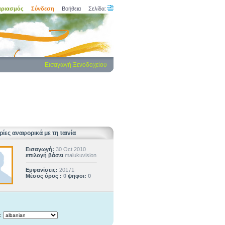
αριασμός
Σύνδεση
Βοήθεια
Σελίδα:
Εισαγωγή Ξενοδοχείου
ίες αναφορικά με τη ταινία
Εισαγωγή:
30 Oct 2010
επιλογή βάσει
malukuvision
Εμφανίσεις:
20171
Μέσος όρος :
0
ψηφοι:
0
: