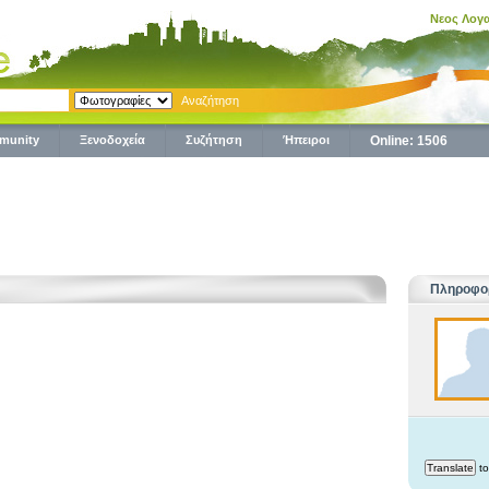
Νεος Λογ
munity
Ξενοδοχεία
Συζήτηση
Ήπειροι
Online: 1506
Πληροφορ
to