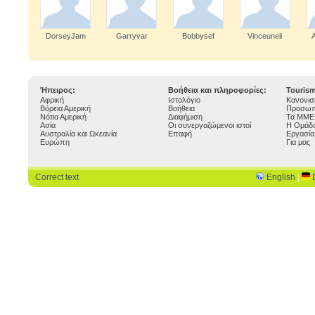
DorseyJam
Garryvar
Bobbysef
Vinceuneli
Ήπειρος:
Βοήθεια και πληροφορίες:
Touris
Αφρική
Ιστολόγιο
Κανονισ
Βόρεια Αμερική
Βοήθεια
Προσωπ
Νότια Αμερική
Διαφήμιση
Τα ΜΜΕ 
Ασία
Οι συνεργαζώμενοι ιστοί
Η Ομάδα
Αυστραλία και Ωκεανία
Επαφή
Εργασία
Ευρώπη
Για μας
Correct text
English
|