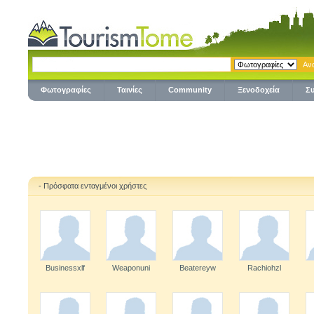
Φωτογραφίες
Ταινίες
Community
Ξενοδοχεία
Σ
- Πρόσφατα ενταγμένοι χρήστες
Businessxlf
Weaponuni
Beatereyw
Rachiohzl