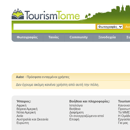
Φωτογραφίες
Ταινίες
Community
Ξενοδοχεία
Σ
Aalst
- Πρόσφατα ενταγμένοι χρήστες
Δεν έχουμε ακόμη κανένα χρήστη από αυτή την πόλη.
Ήπειρος:
Βοήθεια και πληροφορίες:
Touris
Αφρική
Ιστολόγιο
Κανονισ
Βόρεια Αμερική
Βοήθεια
Προσωπ
Νότια Αμερική
Διαφήμιση
Τα ΜΜΕ 
Ασία
Οι συνεργαζώμενοι ιστοί
Η Ομάδα
Αυστραλία και Ωκεανία
Επαφή
Εργασία
Ευρώπη
Για μας